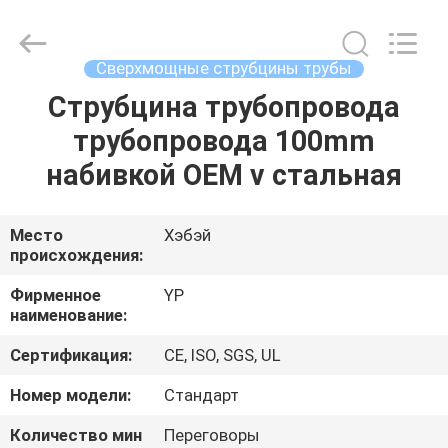
SHIJIAZHUANG
WOODOO
TRADE
CO.,LTD.
All
Сверхмощные струбцины трубы
Rights
Reserved.
Струбцина трубопровода
ДОМОЙ
трубопровода 100mm
ПРОДУКЦИЯ
набивкой OEM v стальная
О
Место
Хэбэй
происхождения:
НАС
Фирменное
YP
наименование:
ЭКСКУРСИЯ
Сертификация:
CE, ISO, SGS, UL
ПО
ЗАВОДУ
Номер модели:
Стандарт
Количество мин
Переговоры