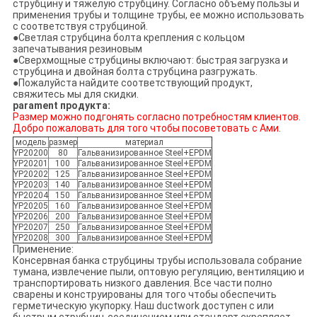
струбцину и тяжелую струбцину. Согласно объему пользы и
применения трубы и толщине трубы, ее можно использовать
с соответствуя струбциной.
●Светлая струбцина болта крепления с кольцом
запечатывания резиновым
●Сверхмощные струбцины включают: быстрая загрузка и
струбцина и двойная болта струбцина разгружать.
●Пожалуйста найдите соответствующий продукт,
свяжитесь мы для скидки.
parament продукта:
Размер можно подгонять согласно потребностям клиентов.
Добро пожаловать для того чтобы посоветовать с Ами.
модель
размер
материал
YP20200
80
Гальванизированное Steel+EPDM
YP20201
100
Гальванизированное Steel+EPDM
YP20202
125
Гальванизированное Steel+EPDM
YP20203
140
Гальванизированное Steel+EPDM
YP20204
150
Гальванизированное Steel+EPDM
YP20205
160
Гальванизированное Steel+EPDM
YP20206
200
Гальванизированное Steel+EPDM
YP20207
250
Гальванизированное Steel+EPDM
YP20208
300
Гальванизированное Steel+EPDM
Применение:
Консервная банка струбцины трубы использовала собрание
тумана, извлечение пыли, оптовую регуляцию, вентиляцию и
транспортировать низкого давления. Все части полно
сварены и конструированы для того чтобы обеспечить
герметическую укупорку. Наш ductwork доступен с или