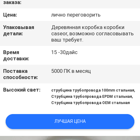
заказа:
КОНТРОЛЬ
КАЧЕСТВА
Цена:
лично переговорить
Упаковывая
Деревянная коробка коробки
СВЯЖИТЕСЬ
детали:
caseor, возможно согласовывать
ваш требует.
С
Время
15 -30дайс
НАМИ
доставки:
Поставка
5000 ПК в месяц
НОВОСТИ
способности:
Высокий свет:
,
струбцина трубопровода 100mm стальная
СЛУЧАИ
,
Струбцина трубопровода EPDM стальная
Струбцина трубопровода OEM стальная
КАРТА
ЛУЧШАЯ ЦЕНА
САЙТА