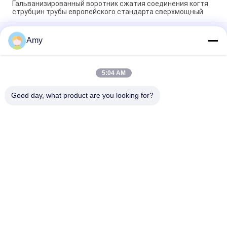
Гальванизированный воротник сжатия соединения когтя
струбцин трубы европейского стандарта сверхмощный
Струбцины трубы воротника сжатия Комби трубы литого
Amy
железа ДН100 сверхмощные сжимают струбцину
воротника
Гальванизированные сверхмощные струбцины трубы
5:04 AM
соединяя воротник сжатия Комби трубы литого железа
воротника сжатия
Good day, what product are you looking for?
Популярные категории
Все
Сверхмощные 
Гальванизированная 
Струбцины Трубы
Струбцина Трубы
Струбцина Трубы 
Труба Извлечения 
Быстрого Отпуска
Пыли
Ворота Взрыва 
Демферы Зоны 
Собрания Пыли
Трубопровода