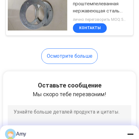
проштемпелеванная
нержавеющая сталь
153
фланца с отверстиями
лично переговорить MOQ:500PCS
80ММ до 1500ММ
Металл
КОНТАКТЫ
сваренные плоско
штемпелюя части
Осмотрите больше
25
Оставьте сообщение
глубокие
Мы скоро тебе перезвоним!
вытягиваемые
части
Amy