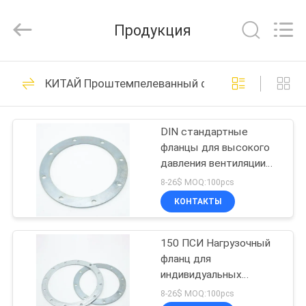
SHIJIAZHUANG
WOODOO
TRADE
Продукция
CO.,LTD.
All
Rights
Reserved.
ДОМОЙ
188
КИТАЙ Проштемпелеванный фланец
Сверхмощные
ПРОДУКЦИЯ
струбцины трубы
DIN стандартные
фланцы для высокого
О
давления вентиляции
НАС
металлических фланцев
8-26$ MOQ:100pcs
и очистки от пыли
КОНТАКТЫ
152
ЭКСКУРСИЯ
гальванизированная
150 ПСИ Нагрузочный
ПО
фланц для
ЗАВОДУ
струбцина трубы
индивидуальных
круглых форм в
8-26$ MOQ:100pcs