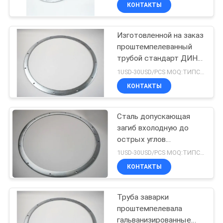
промышленности и
КОНТРОЛЬ
КОНТАКТЫ
тяжелой
КАЧЕСТВА
промышленности
Изготовленной на заказ
167
проштемпелеванный
СВЯЖИТЕСЬ
трубой стандарт ДИН
Струбцина трубы
С
АМСЭ формы круга
1USD-30USD/PCS MOQ:ТИПСЫ
быстрого отпуска
соединения струбцины
НАМИ
КОНТАКТЫ
фланца
Сталь допускающая
НОВОСТИ
загиб вхолодную до
острых углов
97
СЛУЧАИ
проштемпелеванная
1USD-30USD/PCS MOQ:ТИПСЫ
соединением для
Труба извлечения
КОНТАКТЫ
клапана водяной помпы
КАРТА
инженерства
пыли
трубопровода низкого
Труба заварки
САЙТА
давления
проштемпелевала
гальванизированные