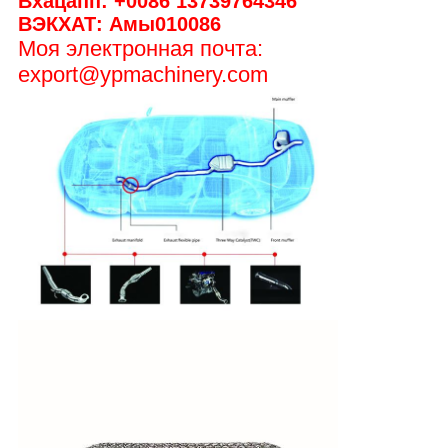
Вхацапп: +0086 13739764346
ВЭКХАТ: Амы010086
Моя электронная почта:
export@ypmachinery.com