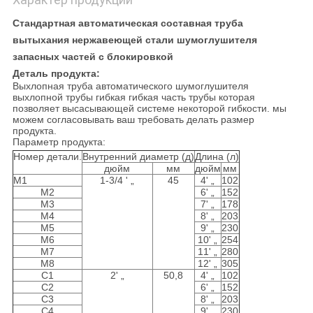
Стандартная автоматическая составная труба
вытыхания нержавеющей стали шумоглушителя
запасных частей с блокировкой
Деталь продукта:
Выхлопная труба автоматического шумоглушителя
выхлопной трубы гибкая гибкая часть трубы которая
позволяет высасывающей системе некоторой гибкости. мы
можем согласовывать ваш требовать делать размер
продукта.
Параметр продукта:
Номер детали.
Внутренний диаметр (д)
Длина (л)
дюйм
мм
дюйм
мм
М1
1-3/4 ' „
45
4' „
102
М2
6' „
152
М3
7' „
178
М4
8' „
203
М5
9' „
230
М6
10' „
254
М7
11' „
280
М8
12' „
305
С1
2' „
50,8
4' „
102
С2
6' „
152
С3
8' „
203
С4
9' „
230