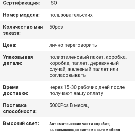
КОНТРОЛЬ
Сертификация:
ISO
КАЧЕСТВА
Номер модели:
пользовательских
Количество мин
50pcs
СВЯЖИТЕСЬ
заказа:
С
Цена:
лично переговорить
НАМИ
Упаковывая
полиэтиленовый пакет, коробка,
детали:
коробка, паллет, деревянный
случай, железный паллет или
НОВОСТИ
согласовывать
Время
через 15-30 рабочих дней после
СЛУЧАИ
доставки:
получают вашу оплату
Поставка
5000Pcs В месяц
КАРТА
способности:
САЙТА
Высокий свет:
,
Автоматические части корабля
высасывающая система автомобиля