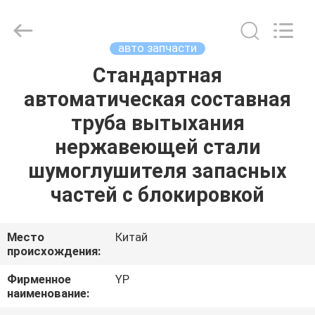
SHIJIAZHUANG
WOODOO
TRADE
CO.,LTD.
All
авто запчасти
Rights
Reserved.
Стандартная
ДОМОЙ
автоматическая составная
ПРОДУКЦИЯ
труба вытыхания
нержавеющей стали
О
шумоглушителя запасных
НАС
частей с блокировкой
ЭКСКУРСИЯ
Место
Китай
происхождения:
ПО
ЗАВОДУ
Фирменное
YP
наименование: