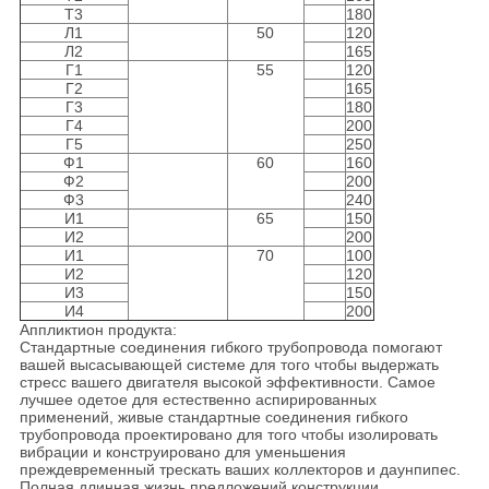
Т3
180
Л1
50
120
Л2
165
Г1
55
120
Г2
165
Г3
180
Г4
200
Г5
250
Ф1
60
160
Ф2
200
Ф3
240
И1
65
150
И2
200
И1
70
100
И2
120
И3
150
И4
200
Аппликтион продукта:
Стандартные соединения гибкого трубопровода помогают
вашей высасывающей системе для того чтобы выдержать
стресс вашего двигателя высокой эффективности. Самое
лучшее одетое для естественно аспирированных
применений, живые стандартные соединения гибкого
трубопровода проектировано для того чтобы изолировать
вибрации и конструировано для уменьшения
преждевременный трескать ваших коллекторов и даунпипес.
Полная длинная жизнь предложений конструкции