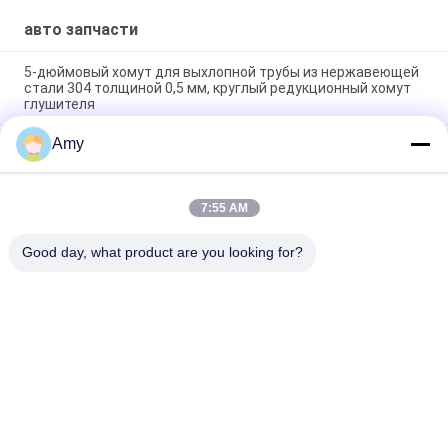
авто запчасти
5-дюймовый хомут для выхлопной трубы из нержавеющей
стали 304 толщиной 0,5 мм, круглый редукционный хомут
глушителя
Amy
Гальванизированная сталь Легкая электрическая
заглушитель U Тип M8 M10 Торт зажимы Авто запасные
части
7:55 AM
оцинкованная сталь Авто запасные части 2,5" U-Болт тип
сцепление для трубопровода сцепление
Good day, what product are you looking for?
Популярные категории
Все
Сверхмощные 
Гальванизированная 
Струбцины Трубы
Струбцина Трубы
Струбцина Трубы 
Труба Извлечения 
Быстрого Отпуска
Пыли