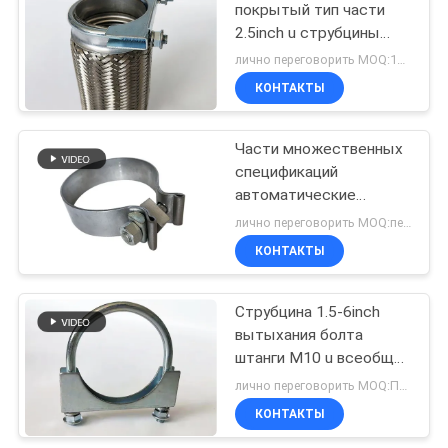
покрытый тип части
2.5inch u струбцины
вытыхания болта
лично переговорить MOQ:100 ПК или переговоров
автоматические
КОНТАКТЫ
запасные
Части множественных
спецификаций
автоматические
запасные
лично переговорить MOQ:переговоры
КОНТАКТЫ
Струбцина 1.5-6inch
вытыхания болта
штанги M10 u всеобщей
стальной пластины
лично переговорить MOQ:Переговоры
круглая
КОНТАКТЫ