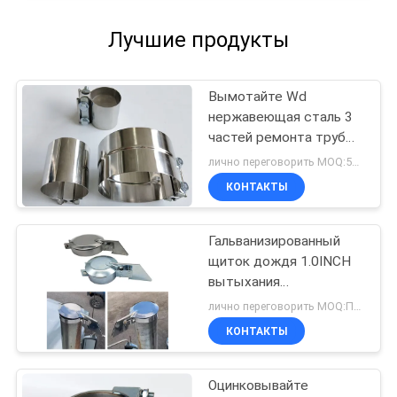
Лучшие продукты
Вымотайте Wd
нержавеющая сталь 3
частей ремонта трубы
струбцины соединения
лично переговорить MOQ:50pcs
подола дюйма
КОНТАКТЫ
автоматическая
запасных
Гальванизированный
щиток дождя 1.0INCH
вытыхания
газонокосилки плиты -
лично переговорить MOQ:Переговоры
8.0INCH
КОНТАКТЫ
Оцинковывайте