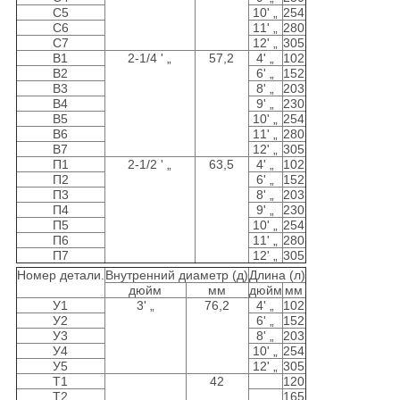
С5
10' „
254
С6
11' „
280
С7
12' „
305
В1
2-1/4 ' „
57,2
4' „
102
В2
6' „
152
В3
8' „
203
В4
9' „
230
В5
10' „
254
В6
11' „
280
В7
12' „
305
П1
2-1/2 ' „
63,5
4' „
102
П2
6' „
152
П3
8' „
203
П4
9' „
230
П5
10' „
254
П6
11' „
280
П7
12' „
305
Номер детали.
Внутренний диаметр (д)
Длина (л)
дюйм
мм
дюйм
мм
У1
3' „
76,2
4' „
102
У2
6' „
152
У3
8' „
203
У4
10' „
254
У5
12' „
305
Т1
42
120
Т2
165