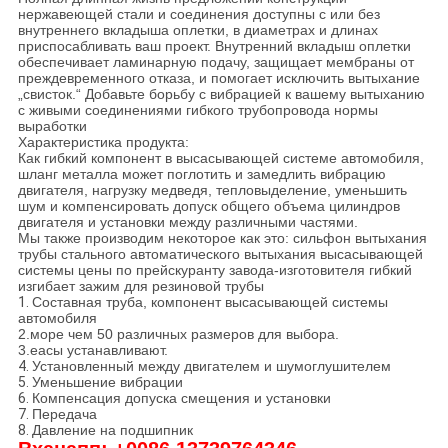
нержавеющей стали и соединения доступны с или без
внутреннего вкладыша оплетки, в диаметрах и длинах
приспосабливать ваш проект. Внутренний вкладыш оплетки
обеспечивает ламинарную подачу, защищает мембраны от
преждевременного отказа, и помогает исключить вытыхание
„свисток.“ Добавьте борьбу с вибрацией к вашему вытыханию
с живыми соединениями гибкого трубопровода нормы
выработки
Характеристика продукта:
Как гибкий компонент в высасывающей системе автомобиля,
шланг металла может поглотить и замедлить вибрацию
двигателя, нагрузку медведя, тепловыделение, уменьшить
шум и компенсировать допуск общего объема цилиндров
двигателя и установки между различными частями.
Мы также производим некоторое как это: сильфон вытыхания
трубы стального автоматического вытыхания высасывающей
системы цены по прейскуранту завода-изготовителя гибкий
изгибает зажим для резиновой трубы
1.
Составная труба, компонент высасывающей системы
автомобиля
2.море чем 50 различных размеров для выбора.
3.еасы устанавливают.
4.
Установленный между двигателем и шумоглушителем
5.
Уменьшение вибрации
6.
Компенсация допуска смещения и установки
7.
Передача
8.
Давление на подшипник