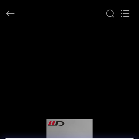
SHIJIAZHUANG
WOODOO
TRADE
CO.,LTD.
All
Rights
Reserved.
ДОМОЙ
ПРОДУКЦИЯ
О
НАС
ЭКСКУРСИЯ
ПО
ЗАВОДУ