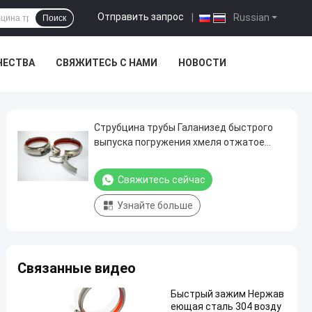
Отправить запрос
|
Russian
Поиск
ЧЕСТВА
СВЯЖИТЕСЬ С НАМИ
НОВОСТИ
Струбцина трубы Галанизед быстрого
выпуска погружения хмеля отжатое
туго для индустрии безшовной
Свяжитесь сейчас
Узнайте больше
Связанные видео
Быстрый зажим Нержав
еющая сталь 304 возду