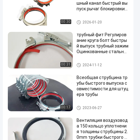
шный канал быстрый вы
пуск рычаг блокировки
фланца трубы изгиба сц
епление
Струбцина трубы быстрого от
00:30
2026-01-20
пуска
трубный фит Регулиров
ание круга болт быстры
й выпуск трубный зажим
Оцинкованные стальны
е зажимы 160 мм
Струбцина трубы быстрого от
00:31
2024-11-12
пуска
Всеобщая струбцина тр
убы быстрого выпуска с
овместимости для штуц
ера трубы
Струбцина трубы быстрого от
00:17
2023-06-27
пуска
Вентиляция воздуховод
а 150 кольцо уплотнени
я толщины струбцины 2.
0mm трубки быстрого в